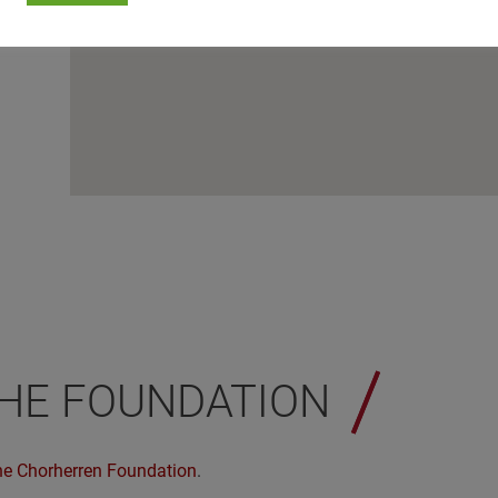
HE FOUNDATION
the Chorherren Foundation
.