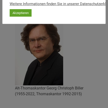
Reize wird die Ernennungsurkunde an die Familie Biller
Weitere Informationen finden Sie in unserer Datenschutzerkl
überreichen.Der Festakt ist öffentlich.
Akzeptieren
Alt-Thomaskantor Georg Christoph Biller
(1955-2022, Thomaskantor 1992-2015)